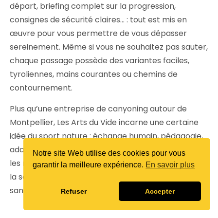
départ, briefing complet sur la progression,
consignes de sécurité claires… : tout est mis en
œuvre pour vous permettre de vous dépasser
sereinement. Même si vous ne souhaitez pas sauter,
chaque passage possède des variantes faciles,
tyroliennes, mains courantes ou chemins de
contournement.
Plus qu’une entreprise de canyoning autour de
Montpellier, Les Arts du Vide incarne une certaine
idée du sport nature : échange humain, pédagogie,
adaptation permanente à tous les âges et à tous
Notre site Web utilise des cookies pour vous
les niveaux. Nous savons lever les craintes, fluidifier
garantir la meilleure expérience.
En savoir plus
la sortie pour chaque participant et transmettre,
sans forcer, l’amour de ce territoire et du plein air.
Refuser
Accepter