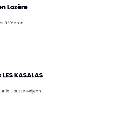
en Lozère
es à Vébron
 LES KASALAS
sur le Causse Méjean