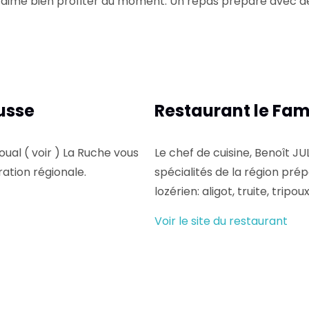
 aime bien profiter du moment. Un repas préparé avec des 
usse
Restaurant le Fam
ual ( voir ) La Ruche vous
Le chef de cuisine, Benoît JU
ration régionale.
spécialités de la région prép
lozérien: aligot, truite, tripou
Voir le site du restaurant