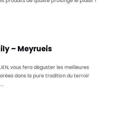
produits de qualité prolonge le plaisir !
ily – Meyrueis
LIEN, vous fera déguster les meilleures
arées dans la pure tradition du terroir
x…